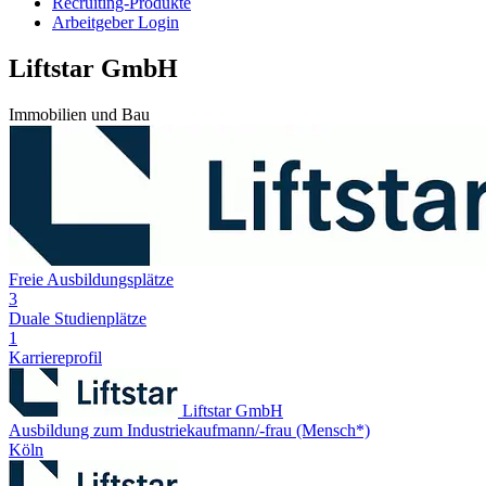
Recruiting-Produkte
Arbeitgeber Login
Liftstar GmbH
Immobilien und Bau
Freie Ausbildungsplätze
3
Duale Studienplätze
1
Karriereprofil
Liftstar GmbH
Ausbildung zum Industriekaufmann/-frau (Mensch*)
Köln