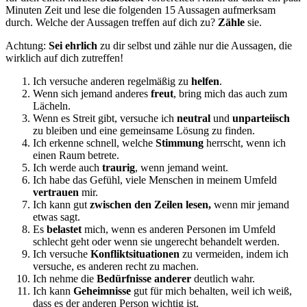
Minuten Zeit und lese die folgenden 15 Aussagen aufmerksam
durch. Welche der Aussagen treffen auf dich zu?
Zähle
sie.
Achtung:
Sei ehrlich
zu dir selbst und zähle nur die Aussagen, die
wirklich auf dich zutreffen!
Ich versuche anderen regelmäßig zu
helfen
.
Wenn sich jemand anderes
freut
, bring mich das auch zum
Lächeln.
Wenn es Streit gibt, versuche ich
neutral
und
unparteiisch
zu bleiben und eine gemeinsame Lösung zu finden.
Ich erkenne schnell, welche
Stimmung
herrscht, wenn ich
einen Raum betrete.
Ich werde auch
traurig
, wenn jemand weint.
Ich habe das Gefühl, viele Menschen in meinem Umfeld
vertrauen
mir.
Ich kann gut
zwischen den Zeilen lesen,
wenn mir jemand
etwas sagt.
Es
belastet
mich, wenn es anderen Personen im Umfeld
schlecht geht oder wenn sie ungerecht behandelt werden.
Ich versuche
Konfliktsituationen
zu vermeiden, indem ich
versuche, es anderen recht zu machen.
Ich nehme die
Bedürfnisse anderer
deutlich wahr.
Ich kann
Geheimnisse
gut für mich behalten, weil ich weiß,
dass es der anderen Person wichtig ist.