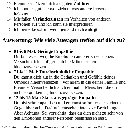
Freunde schätzen mich als guten
Zuhörer
.
Ich kann es gut nachvollziehen, was andere Personen
belaste
t.
Mir fallen
Veränderungen
im Verhalten von anderen
Personen auf und ich kann sie interpretieren.
Ich bemerke sofort, wenn jemand mich
anlügt
.
Auswertung: Wie viele Aussagen treffen auf dich zu?
0 bis 6 Mal: Geringe Empathie
Dir fällt es schwer, die Emotionen anderer zu verstehen.
Versuche dich häufiger in deine Mitmenschen
hineinzuversetzen.
7 bis 11 Mal: Durchschnittliche Empathie
Du kannst dich gut in die Gedanken und Gefühle deines
Umfelds hineinversetzen – vor allem in die deiner Familie und
Freunde. Versuche dich auch einmal in Menschen, die du
nicht so gut kennst, hineinzuversetzen.
12 bis 15 Mal: Stark ausgeprägte Empathie
Du bist sehr empathisch und erkennst sofort, wie es deinem
Gegenüber geht. Dadurch entstehen intensive Beziehungen.
Aber Achtung: Sei vorsichtig, dass du dich nicht zu sehr von
den Emotionen anderer Personen beeinflussen lässt.
Wichtig ist, dass dir der Test natürlich nur eine grobe Richtung zur