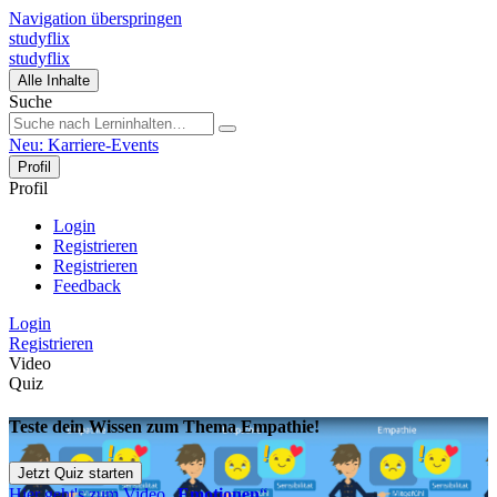
Navigation überspringen
studyflix
studyflix
Alle Inhalte
Suche
Neu: Karriere-Events
Profil
Profil
Login
Registrieren
Registrieren
Feedback
Login
Registrieren
Video
Quiz
Teste dein Wissen zum Thema Empathie!
Jetzt Quiz starten
Hier geht's zum Video „
Emotionen
“