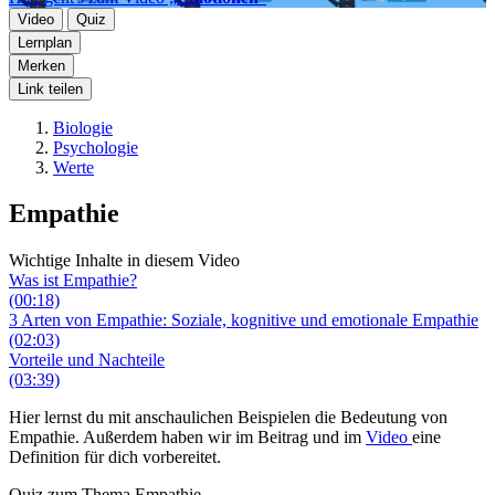
Video
Quiz
Lernplan
Merken
Link teilen
Biologie
Psychologie
Werte
Empathie
Wichtige Inhalte in diesem Video
Was ist Empathie?
(00:18)
3 Arten von Empathie: Soziale, kognitive und emotionale Empathie
(02:03)
Vorteile und Nachteile
(03:39)
Hier lernst du mit anschaulichen Beispielen die Bedeutung von
Empathie. Außerdem haben wir im Beitrag und im
Video
eine
Definition für dich vorbereitet.
Quiz zum Thema
Empathie