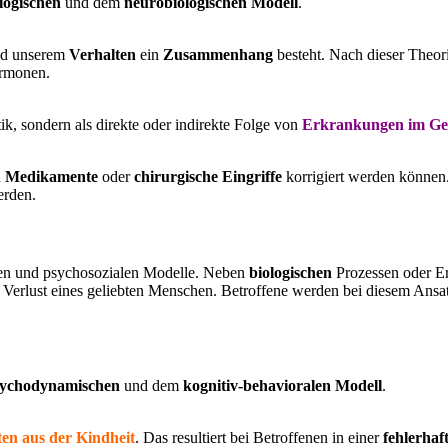
logischen
und dem
neurobiologischen Modell
.
d unserem
Verhalten
ein
Zusammenhang
besteht. Nach dieser Theori
ormonen.
ik, sondern als direkte oder indirekte Folge von
Erkrankungen im Ge
h
Medikamente
oder
chirurgische Eingriffe
korrigiert werden können.
erden.
en und psychosozialen Modelle. Neben
biologischen
Prozessen oder Er
r Verlust eines geliebten Menschen. Betroffene werden bei diesem Ans
ychodynamischen
und dem
kognitiv-behavioralen Modell
.
ten aus der Kindheit
. Das resultiert bei Betroffenen in einer
fehlerhaf