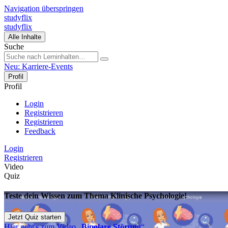
Navigation überspringen
studyflix
studyflix
Alle Inhalte
Suche
Neu: Karriere-Events
Profil
Profil
Login
Registrieren
Registrieren
Feedback
Login
Registrieren
Video
Quiz
Teste dein Wissen zum Thema Klinische Psychologie!
Jetzt Quiz starten
Hier geht's zum Video „
Bipolare Störung
“