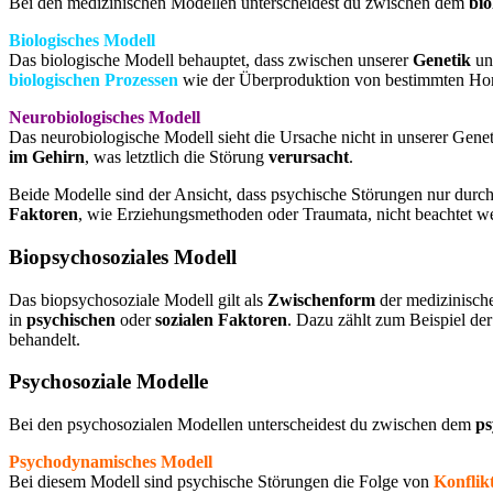
Bei den medizinischen Modellen unterscheidest du zwischen dem
bio
Biologisches Modell
Das biologische Modell behauptet, dass zwischen unserer
Genetik
un
biologischen
Prozessen
wie der Überproduktion von bestimmten H
Neurobiologisches Modell
Das neurobiologische Modell sieht die Ursache nicht in unserer Genet
im Gehirn
, was letztlich die Störung
verursacht
.
Beide Modelle sind der Ansicht, dass psychische Störungen nur durc
Faktoren
, wie Erziehungsmethoden oder Traumata, nicht beachtet w
Biopsychosoziales Modell
Das biopsychosoziale Modell gilt als
Zwischenform
der medizinisch
in
psychischen
oder
sozialen Faktoren
. Dazu zählt zum Beispiel de
behandelt.
Psychosoziale Modelle
Bei den psychosozialen Modellen unterscheidest du zwischen dem
ps
Psychodynamisches Modell
Bei diesem Modell sind psychische Störungen die Folge von
Konflik