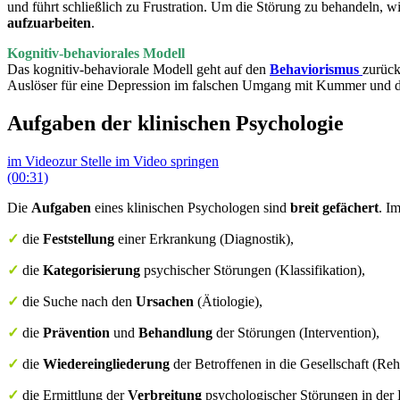
und führt schließlich zu Frustration. Um die Störung zu behandeln, 
aufzuarbeiten
.
Kognitiv-behaviorales Modell
Das kognitiv-behaviorale Modell geht auf den
Behaviorismus
zurück
Auslöser für eine Depression im falschen Umgang mit Kummer und de
Aufgaben der klinischen Psychologie
im Video
zur Stelle im Video springen
(00:31)
Die
Aufgaben
eines klinischen Psychologen sind
breit gefächert
. I
✓
die
Feststellung
einer Erkrankung (Diagnostik),
✓
die
Kategorisierung
psychischer Störungen (Klassifikation),
✓
die Suche nach den
Ursachen
(Ätiologie),
✓
die
Prävention
und
Behandlung
der Störungen (Intervention),
✓
die
Wiedereingliederung
der Betroffenen in die Gesellschaft (Reh
✓
die Ermittlung der
Verbreitung
psychologischer Störungen in der