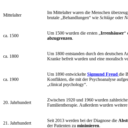
Im Mittelalter waren die Menschen überzeug
Mittelalter
brutale „Behandlungen“ wie
Schläge
oder
N
Um 1500 wurden die ersten „
Irrenhäuser
“ 
ca. 1500
abzugrenzen
.
Um 1800 entstanden durch den deutschen Ar
ca. 1800
Kranke befreit wurden und eine moralisch ver
Um 1890 entwickelte
Sigmund Freud
die 
ca. 1900
Konflikten, die mit der Psychoanalyse aufg
„clinical psychology“.
Zwischen 1920 und 1960 wurden zahlreich
20. Jahrhundert
Familientherapie. Außerdem wurden weiter
Seit 2013 werden bei der Diagnose die
Abst
21. Jahrhundert
der Patienten zu
minimieren
.