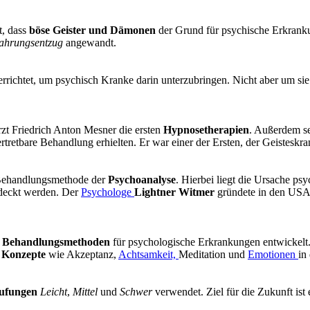
t, dass
böse Geister und Dämonen
der Grund für psychische Erkranku
ahrungsentzug
angewandt.
errichtet, um psychisch Kranke darin unterzubringen. Nicht aber um s
zt Friedrich Anton Mesner die ersten
Hypnosetherapien
. Außerdem se
tretbare Behandlung erhielten. Er war einer der Ersten, der Geisteskra
Behandlungsmethode der
Psychoanalyse
. Hierbei liegt die Ursache p
edeckt werden. Der
Psychologe
Lightner Witmer
gründete in den USA
e
Behandlungsmethoden
für psychologische Erkrankungen entwickelt.
e
Konzepte
wie Akzeptanz,
Achtsamkeit,
Meditation und
Emotionen
in
ufungen
Leicht
,
Mittel
und
Schwer
verwendet. Ziel für die Zukunft ist 