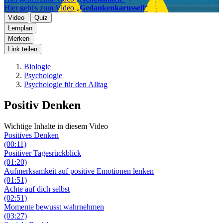
Hier geht's zum Video „
Gedankenkarussell
“
Video
Quiz
Lernplan
Merken
Link teilen
Biologie
Psychologie
Psychologie für den Alltag
Positiv Denken
Wichtige Inhalte in diesem Video
Positives Denken
(00:11)
Positiver Tagesrückblick
(01:20)
Aufmerksamkeit auf positive Emotionen lenken
(01:51)
Achte auf dich selbst
(02:51)
Momente bewusst wahrnehmen
(03:27)