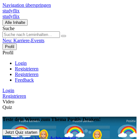
Navigation überspringen
studyflix
studyflix
Alle Inhalte
Suche
Neu: Karriere-Events
Profil
Profil
Login
Registrieren
Registrieren
Feedback
Login
Registrieren
Video
Quiz
Teste dein Wissen zum Thema Positiv Denken!
Jetzt Quiz starten
Hier geht's zum Video „
Achtsamkeit
“