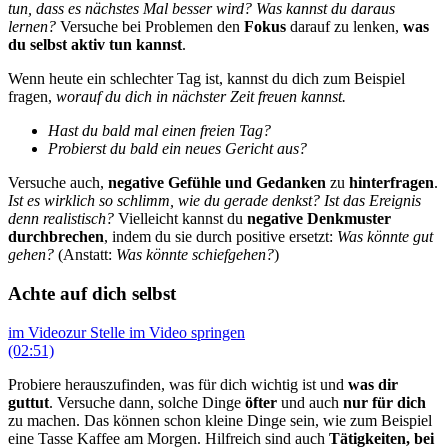
tun, dass es nächstes Mal besser wird? Was kannst du daraus
lernen?
Versuche bei Problemen den
Fokus
darauf zu lenken,
was
du selbst aktiv tun kannst
.
Wenn heute ein schlechter Tag ist, kannst du dich zum Beispiel
fragen,
worauf du dich in nächster Zeit freuen kannst.
Hast du bald mal einen freien Tag?
Probierst du bald ein neues Gericht aus?
Versuche auch,
negative Gefühle
und Gedanken
zu
hinterfragen
.
Ist es wirklich so schlimm, wie du gerade denkst? Ist das Ereignis
denn realistisch?
Vielleicht kannst du
negative Denkmuster
durchbrechen
, indem du sie durch positive ersetzt:
Was könnte gut
gehen?
(Anstatt:
Was könnte schiefgehen?
)
Achte auf dich selbst
im Video
zur Stelle im Video springen
(02:51)
Probiere herauszufinden, was für dich wichtig ist und
was dir
guttut
. Versuche dann, solche Dinge
öfter
und auch
nur für dich
zu machen. Das können schon kleine Dinge sein, wie zum Beispiel
eine Tasse Kaffee am Morgen. Hilfreich sind auch
Tätigkeiten, bei