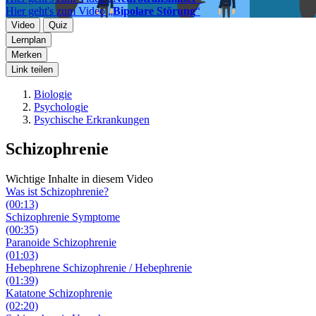
Hier geht's zum Video „
Bipolare Störung
“
Video
Quiz
Lernplan
Merken
Link teilen
Biologie
Psychologie
Psychische Erkrankungen
Schizophrenie
Wichtige Inhalte in diesem Video
Was ist Schizophrenie?
(00:13)
Schizophrenie Symptome
(00:35)
Paranoide Schizophrenie
(01:03)
Hebephrene Schizophrenie / Hebephrenie
(01:39)
Katatone Schizophrenie
(02:20)