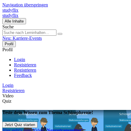
Navigation überspringen
studyflix
studyflix
Alle Inhalte
Suche
Neu: Karriere-Events
Profil
Profil
Login
Registrieren
Registrieren
Feedback
Login
Registrieren
Video
Quiz
Teste dein Wissen zum Thema Schizophrenie!
Jetzt Quiz starten
Hier geht's zum Video „
Neurotransmitter
“