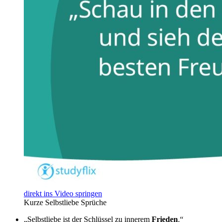
direkt ins Video springen
Kurze Selbstliebe Sprüche
„Selbstliebe ist der Schlüssel zu innerem
Frieden
.“