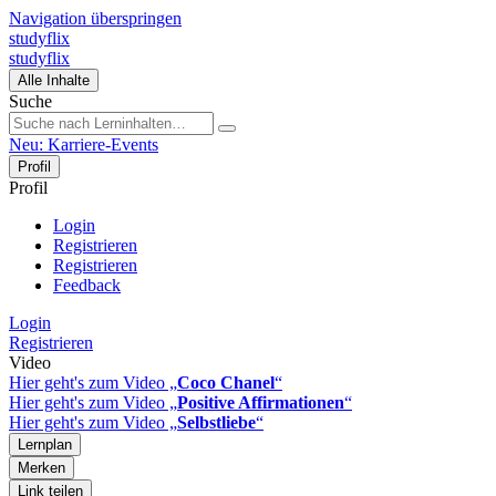
Navigation überspringen
studyflix
studyflix
Alle Inhalte
Suche
Neu: Karriere-Events
Profil
Profil
Login
Registrieren
Registrieren
Feedback
Login
Registrieren
Video
Hier geht's zum Video „
Coco Chanel
“
Hier geht's zum Video „
Positive Affirmationen
“
Hier geht's zum Video „
Selbstliebe
“
Lernplan
Merken
Link teilen