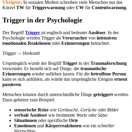
Übrigens:
In sozialen Medien schreiben viele Menschen nur das
Kürzel
TW
für
Triggerwarnung
oder
CW
für
Contentwarnung
.
Trigger in der Psychologie
Der Begriff
Trigger
ist englisch und bedeutet
Auslöser
. In der
Psychologie werden Trigger als
Verursacher
von
intensiven
emotionalen Reaktionen
oder
Erinnerungen
betrachtet.
Trigger — Herkunft
Ursprünglich wurde der Begriff
Trigger
in der
Traumaforschung
verwendet. Er bezieht sich auf Dinge, die
traumatische
Erinnerungen
wieder aufleben lassen. Für die
betroffene Person
kann es sich anfühlen, als würde das ursprüngliche Ereignis
erneut
passieren
.
Menschen können durch unterschiedliche Dinge
getriggert
werden.
Dazu gehören zum Beispiel:
sensorische Reize
wie
Geräusche, Gerüche
oder
Bilder
verbale Auslöser
wie bestimmte
Worte
oder
Sätze
Situationen
oder spezifische
Orte
Emotionen
und
Körperreaktionen
wie ein
schneller
Herzschlag