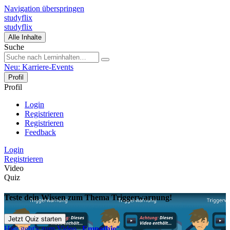
Navigation überspringen
studyflix
studyflix
Alle Inhalte
Suche
Neu: Karriere-Events
Profil
Profil
Login
Registrieren
Registrieren
Feedback
Login
Registrieren
Video
Quiz
Teste dein Wissen zum Thema Triggerwarnung!
Jetzt Quiz starten
Hier geht's zum Video „
Empathie
“