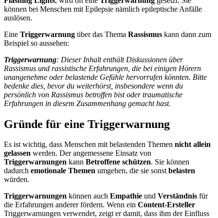
Flashing Lights
, wird oft eine
Triggerwarnung
gesetzt. Sie
können bei Menschen mit Epilepsie nämlich epileptische Anfälle
auslösen.
Eine
Triggerwarnung
über das Thema
Rassismus
kann dann zum
Beispiel so aussehen:
Triggerwarnung
: Dieser Inhalt enthält Diskussionen über
Rassismus und rassistische Erfahrungen, die bei einigen Hörern
unangenehme oder belastende Gefühle hervorrufen könnten. Bitte
bedenke dies, bevor du weiterhörst, insbesondere wenn du
persönlich von Rassismus betroffen bist oder traumatische
Erfahrungen in diesem Zusammenhang gemacht hast.
Gründe für eine Triggerwarnung
Es ist wichtig, dass Menschen mit belastenden Themen
nicht allein
gelassen
werden. Der angemessene Einsatz von
Triggerwarnungen
kann
Betroffene schützen
. Sie können
dadurch
emotionale Themen
umgehen, die sie sonst
belasten
würden.
Triggerwarnungen
können auch
Empathie
und
Verständnis
für
die Erfahrungen anderer fördern. Wenn ein
Content-Ersteller
Triggerwarnungen verwendet, zeigt er damit, dass ihm der Einfluss