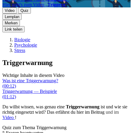
Hier geht's zum Video „
Triggern
“
Video
Quiz
Lernplan
Merken
Link teilen
Biologie
Psychologie
Stress
Triggerwarnung
Wichtige Inhalte in diesem Video
Was ist eine Triggerwarnung?
(00:12)
Triggerwarnung — Beispiele
(01:12)
Du willst wissen, was genau eine
Triggerwarnung
ist und wie sie
richtig eingesetzt wird? Das erfährst du hier im Beitrag
und im
Video
!
Quiz zum Thema
Triggerwarnung
5 Fragen beantworten