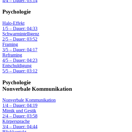
4/4 – Dauer: 03:14
Psychologie
Halo-Effekt
1/5 – Dauer: 04:33
Schwarmintelligenz
2/5 – Dauer: 03:52
Framing
3/5 – Dauer: 04:17
Reframing
4/5 – Dauer: 04:23
Entschuldigung
5/5 – Dauer: 03:12
Psychologie
Nonverbale Kommunikation
Nonverbale Kommunikation
1/4 – Dauer: 04:19
Mimik und Gestik
2/4 – Dauer: 03:58
Körpersprache
3/4 – Dauer: 04:44
Blickkontakt