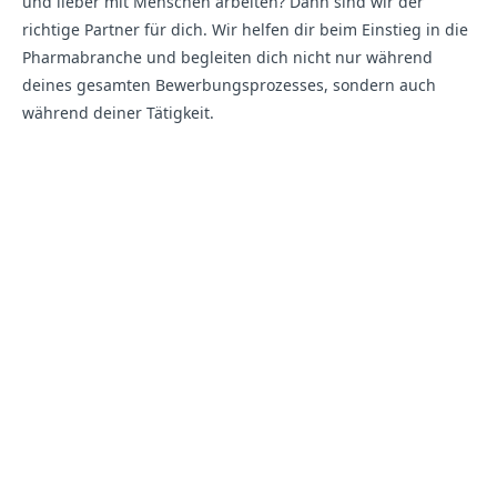
und lieber mit Menschen arbeiten? Dann sind wir der
richtige Partner für dich. Wir helfen dir beim Einstieg in die
Pharmabranche und begleiten dich nicht nur während
deines gesamten Bewerbungsprozesses, sondern auch
während deiner Tätigkeit.
Hier wären
Hier wären
eigentlich
eigentlich
Inhalte von
Inhalte von
Schauen Sie doch mal bei uns rein:
YouTube zu
YouTube zu
sehen.
sehen.
Leider hast du in
Leider hast du in