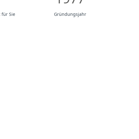
für Sie
Gründungsjahr
timmtes Leben
in den
 weiteren
inem umfassenden,
 planen
 Alltag wieder