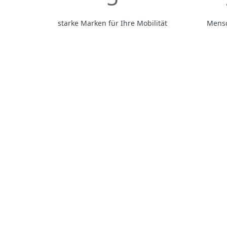
starke Marken für Ihre Mobilität
Mensc
Wir von der
Liftstar 
eigenen vier Wänden zu
Mobilitätslösungen ko
persönlichen Service. 
maßgeschneiderte Lösun
selbstverständlich wer