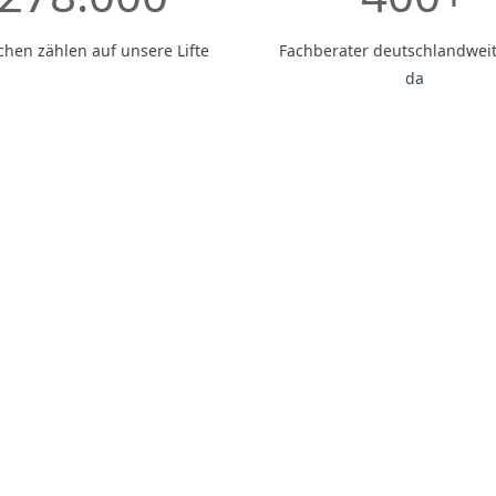
hen zählen auf unsere Lifte
Fachberater deutschlandweit 
da
Über die Liftstar GmbH
GmbH
haben es uns zur Aufgabe gemacht, Menschen ein
selbstbes
 ermöglichen. Als Anbieter von Treppenliften, Plattformliften und
mbinieren wir technische Innovation mit höchster Qualität und e
Für uns steht der
Mensch im Mittelpunkt:
Wir beraten individuell,
gen und sorgen dafür, dass Mobilität, Sicherheit und Komfort im
den.