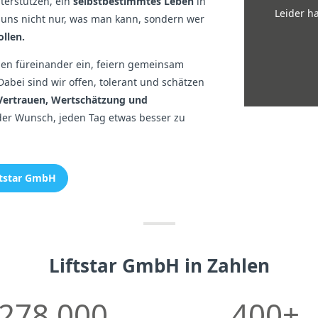
terstützen, ein
selbstbestimmtes Leben
in
Leider h
 uns nicht nur, was man kann, sondern wer
llen.
ehen füreinander ein, feiern gemeinsam
abei sind wir offen, tolerant und schätzen
Vertrauen, Wertschätzung und
er Wunsch, jeden Tag etwas besser zu
iftstar GmbH
Liftstar GmbH in Zahlen
278.000
400+