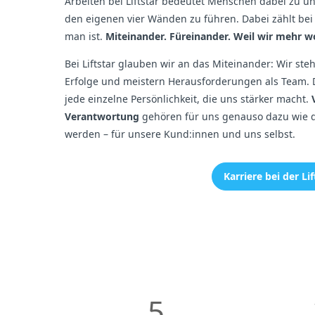
Arbeiten bei Liftstar bedeutet Menschen dabei zu un
den eigenen vier Wänden zu führen. Dabei zählt bei
man ist.
Miteinander. Füreinander. Weil wir mehr wo
Bei Liftstar glauben wir an das Miteinander: Wir st
Erfolge und meistern Herausforderungen als Team. D
jede einzelne Persönlichkeit, die uns stärker macht.
Verantwortung
gehören für uns genauso dazu wie d
werden – für unsere Kund:innen und uns selbst.
Karriere bei der L
5